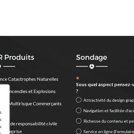
 Produits
Sondage
nce Catastrophes Naturelles
Sous quel aspect pensez-v
?
nce Incendies et Explosions
Attractivité du design gra
nce Multirisque Commerçants
Navigation et facilitée d’ac
ns
s
s
Richesse du contenu et per
nces de responsabilité civile
s
’entreprise
Service en ligne (Formulair
s