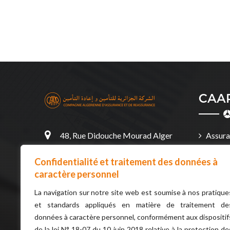
CAAR
48, Rue Didouche Mourad Alger
Assura
16000 Algérie
Assura
Confidentialité et traitement des données à
213 (0)21 63 20 72 ou 73 ou 88 ou
caractère personnel
Assura
55
et Artisa
La navigation sur notre site web est soumise à nos pratique
et standards appliqués en matière de traitement de
contact@caar.dz
Assura
données à caractère personnel, conformément aux dispositif
du chef d
de la loi N° 18-07 du 10 juin 2018 relative à la protection de