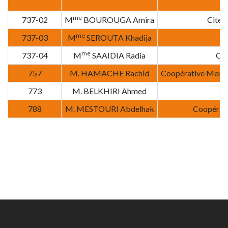
me
737-02
M
BOUROUGA Amira
Cité 
me
737-03
M
SEROUTA Khadija
me
737-04
M
SAAIDIA Radia
Cit
757
M. HAMACHE Rachid
Coopérative Menzel
773
M. BELKHIRI Ahmed
788
M. MESTOURI Abdelhak
Coopérati