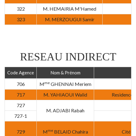
322
M. HEMAIRIA M'Hamed
323
M. MERZOUGUI Samir
B
RESEAU INDIRECT
Code Agence
Nom & Prénom
me
706
M
GHENNAI Meriem
717
M. YAHIAOUI Walid
Residence F
727
M. ADJABI Rabah
727-1
me
729
M
BELAID Chahira
Cité L