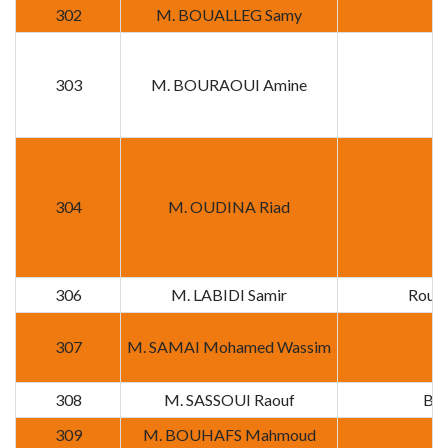
302
M. BOUALLEG Samy
303
M. BOURAOUI Amine
304
M. OUDINA Riad
306
M. LABIDI Samir
Route
307
M. SAMAI Mohamed Wassim
308
M. SASSOUI Raouf
BP.
309
M. BOUHAFS Mahmoud