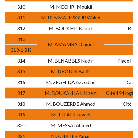
310
M. MECHRI Mouldi
311
M. BENMANSSOUR Wahid
312
M. BOUKHIL Kamel
Boul
313
M. AMAMRA Djamel
313-1 BIS
314
M. BENABBES Nadir
Place Hou
315
M. DAOUDI Badis
316
M. ZEGHIDA Azzedine
Cité 
317
M. BOUKAHLA Hichem
Cité 194 logts
318
M. BOUZERDE Ahmed
Cité 1
319
M. TEFAHI Faycel
320
M. MESSAI Ahmed
321
M. CHATER Amar