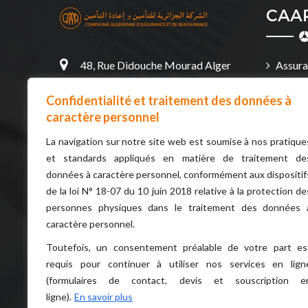
CAAR
48, Rue Didouche Mourad Alger
Assura
16000 Algérie
Assura
Confidentialité et traitement des données à
213 (0)21 63 20 72 ou 73 ou 88 ou
caractère personnel
Assura
55
et Artisa
La navigation sur notre site web est soumise à nos pratique
et standards appliqués en matière de traitement de
contact@caar.dz
Assura
données à caractère personnel, conformément aux dispositif
du chef d
de la loi N° 18-07 du 10 juin 2018 relative à la protection de
personnes physiques dans le traitement des données 
caractère personnel.
Toutefois, un consentement préalable de votre part es
requis pour continuer à utiliser nos services en lign
Confidentialité et traitement des
(formulaires de contact, devis et souscription e
données à caractère personnel
ligne).
En savoir plus