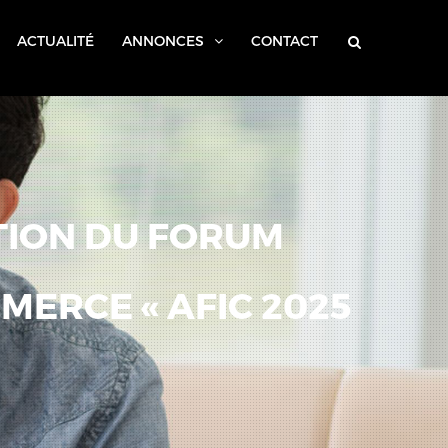
213 (0)21 63 20 72
contact@caar.dz
ACTUALITÉ
ANNONCES
CONTACT
ITION DU FORUM
MERCE « AFIC 2025