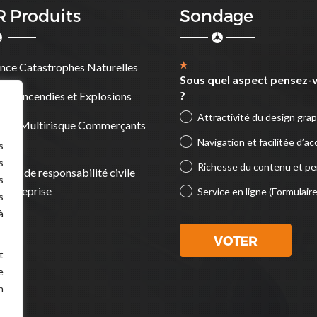
 Produits
Sondage
nce Catastrophes Naturelles
Sous quel aspect pensez-v
?
nce Incendies et Explosions
Attractivité du design gra
nce Multirisque Commerçants
Navigation et facilitée d’ac
ns
s
s
Richesse du contenu et per
nces de responsabilité civile
s
’entreprise
Service en ligne (Formulair
s
à
VOTER
t
e
n