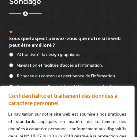
Sondage
Sous quel aspect pensez-vous que notre site web
peut être amélioré ?
Attractivité du design graphique.
Navigation et facilitée d’accès à l’information.
Richesse du contenu et pertinence de l’information.
Service en ligne (Formulaires, Téléchargements, devis, e-
paiement).
Confidentialité et traitement des données à
caractère personnel
VOTER
La navigation sur notre site web est soumise à nos pratiques
et standards appliqués en matière de traitement des
données à caractère personnel, conformément aux dispositifs
de la loi N° 18-07 du 10 juin 2018 relative à la protection des
Confidentialité et traitement des données à caractère