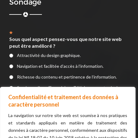
Sondage
Sous quel aspect pensez-vous que notre site web
peut être amélioré ?
Attractivité du design graphique.
Navigation et facilitée d’accès à l’information.
Richesse du contenu et pertinence de l’information.
Service en ligne (Formulaires, Téléchargements, devis, e-
paiement).
Confidentialité et traitement des données à
caractère personnel
VOTER
La navigation sur notre site web est soumise à nos pratiques
et standards appliqués en matière de traitement des
données à caractère personnel, conformément aux dispositifs
de la loi N° 18-07 du 10 juin 2018 relative à la protection des