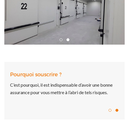
Pourquoi souscrire ?
Pour
C’est pourquoi, il est indispensable d’avoir une bonne
De n
aîne
assurance pour vous mettre à l’abri de tels risques.
péri
du fr